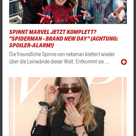
SPINNT MARVEL JETZT KOMPLETT?
"SPIDERMAN - BRAND NEW DAY" (ACHTUNG:
SPOILER-ALARM!)
Die freundliche Spinne von nebenan klettert wieder
über die Leinwände dieser Welt. Entkommt sie …