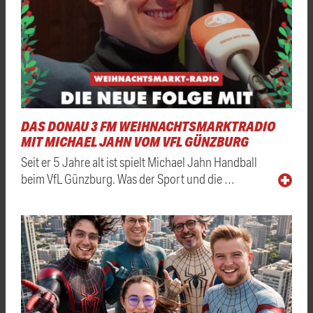
DAS DONAU 3 FM WEIHNACHTSMARKTRADIO
MIT MICHAEL JAHN VOM VFL GÜNZBURG
Seit er 5 Jahre alt ist spielt Michael Jahn Handball
beim VfL Günzburg. Was der Sport und die …