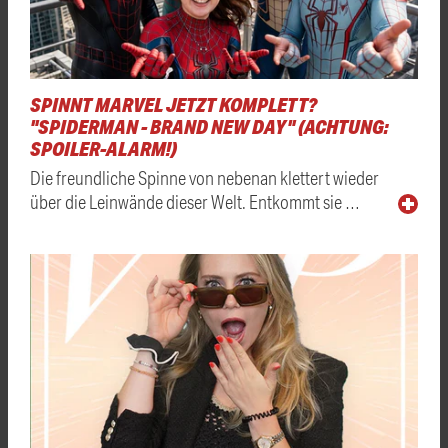
SPINNT MARVEL JETZT KOMPLETT?
"SPIDERMAN - BRAND NEW DAY" (ACHTUNG:
SPOILER-ALARM!)
Die freundliche Spinne von nebenan klettert wieder
über die Leinwände dieser Welt. Entkommt sie …