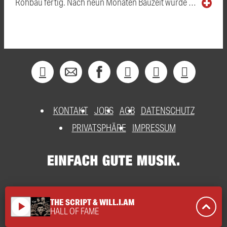
Rohbau fertig. Nach neun Monaten Bauzeit wurde …
KONTAKT
JOBS
AGB
DATENSCHUTZ
PRIVATSPHÄRE
IMPRESSUM
THE SCRIPT & WILL.I.AM
play_arrow
HALL OF FAME