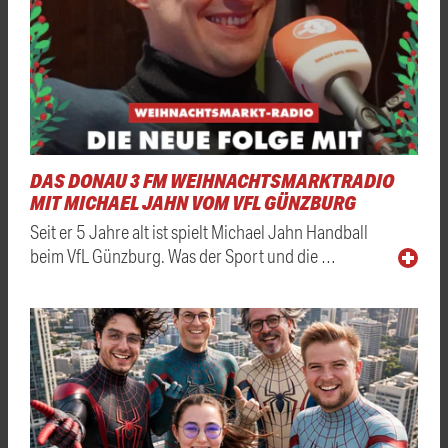
DAS DONAU 3 FM WEIHNACHTSMARKTRADIO
MIT MICHAEL JAHN VOM VFL GÜNZBURG
Seit er 5 Jahre alt ist spielt Michael Jahn Handball
beim VfL Günzburg. Was der Sport und die …