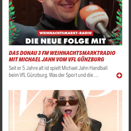
DAS DONAU 3 FM WEIHNACHTSMARKTRADIO
MIT MICHAEL JAHN VOM VFL GÜNZBURG
Seit er 5 Jahre alt ist spielt Michael Jahn Handball
beim VfL Günzburg. Was der Sport und die …