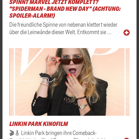
SPINNT MARVEL JETZT KOMPLETT?
"SPIDERMAN - BRAND NEW DAY" (ACHTUNG:
SPOILER-ALARM!)
Die freundliche Spinne von nebenan klettert wieder
über die Leinwände dieser Welt. Entkommt sie …
LINKIN PARK KINOFILM
🎬🎸 Linkin Park bringen ihre Comeback-