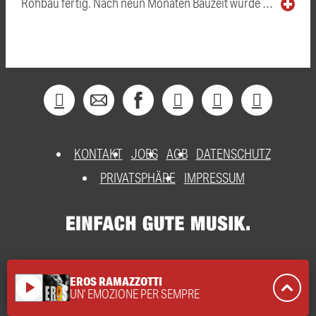
Rohbau fertig. Nach neun Monaten Bauzeit wurde …
KONTAKT
JOBS
AGB
DATENSCHUTZ
PRIVATSPHÄRE
IMPRESSUM
EROS RAMAZZOTTI
play_arrow
UN' EMOZIONE PER SEMPRE