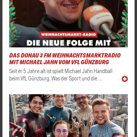
DAS DONAU 3 FM WEIHNACHTSMARKTRADIO
MIT MICHAEL JAHN VOM VFL GÜNZBURG
Seit er 5 Jahre alt ist spielt Michael Jahn Handball
beim VfL Günzburg. Was der Sport und die …