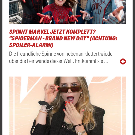
SPINNT MARVEL JETZT KOMPLETT?
"SPIDERMAN - BRAND NEW DAY" (ACHTUNG:
SPOILER-ALARM!)
Die freundliche Spinne von nebenan klettert wieder
über die Leinwände dieser Welt. Entkommt sie …