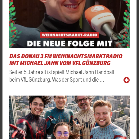
DAS DONAU 3 FM WEIHNACHTSMARKTRADIO
MIT MICHAEL JAHN VOM VFL GÜNZBURG
Seit er 5 Jahre alt ist spielt Michael Jahn Handball
beim VfL Günzburg. Was der Sport und die …