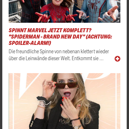
SPINNT MARVEL JETZT KOMPLETT?
"SPIDERMAN - BRAND NEW DAY" (ACHTUNG:
SPOILER-ALARM!)
Die freundliche Spinne von nebenan klettert wieder
über die Leinwände dieser Welt. Entkommt sie …