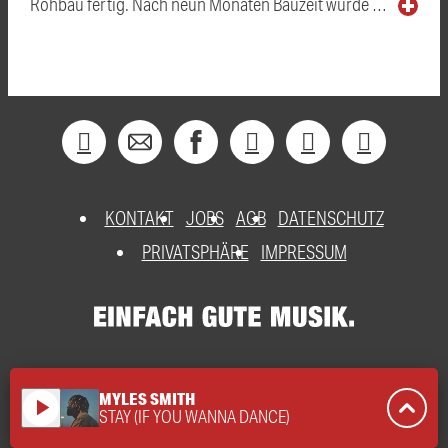
Rohbau fertig. Nach neun Monaten Bauzeit wurde …
KONTAKT
JOBS
AGB
DATENSCHUTZ
PRIVATSPHÄRE
IMPRESSUM
MYLES SMITH
play_arrow
STAY (IF YOU WANNA DANCE)