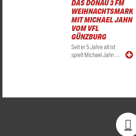
DAS DONAU 3 FM
WEIHNACHTSMARKT
MIT MICHAEL JAHN
VOM VFL
GÜNZBURG
Seit er 5 Jahre alt ist
spielt Michael Jahn …