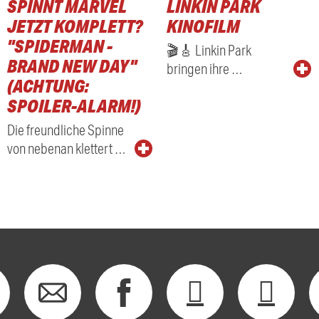
SPINNT MARVEL
LINKIN PARK
RADIO
JETZT KOMPLETT?
KINOFILM
"SPIDERMAN -
🎬🎸 Linkin Park
BRAND NEW DAY"
bringen ihre …
(ACHTUNG:
SPOILER-ALARM!)
Die freundliche Spinne
von nebenan klettert …