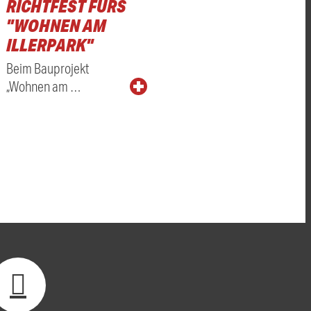
RICHTFEST FÜRS
"WOHNEN AM
ILLERPARK"
Beim Bauprojekt
„Wohnen am …