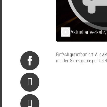
Aktueller Verkehr
play_arrow
Einfach gut informiert: Alle
melden Sie es gerne per Tel