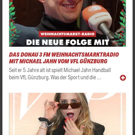
DAS DONAU 3 FM WEIHNACHTSMARKTRADIO
MIT MICHAEL JAHN VOM VFL GÜNZBURG
Seit er 5 Jahre alt ist spielt Michael Jahn Handball
beim VfL Günzburg. Was der Sport und die …