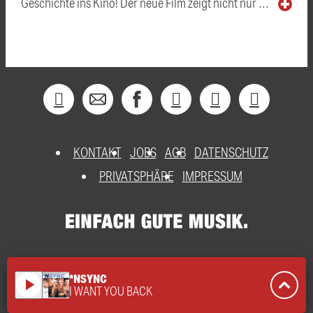
Geschichte ins Kino! Der neue Film zeigt nicht nur …
KONTAKT
JOBS
AGB
DATENSCHUTZ
PRIVATSPHÄRE
IMPRESSUM
*NSYNC
play_arrow
I WANT YOU BACK