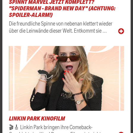
SPINNT MARVEL JETZT KOMPLETT?
"SPIDERMAN - BRAND NEW DAY" (ACHTUNG:
SPOILER-ALARM!)
Die freundliche Spinne von nebenan klettert wieder
über die Leinwände dieser Welt. Entkommt sie …
LINKIN PARK KINOFILM
🎬🎸 Linkin Park bringen ihre Comeback-