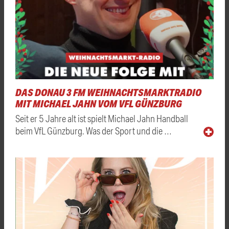
DAS DONAU 3 FM WEIHNACHTSMARKTRADIO
MIT MICHAEL JAHN VOM VFL GÜNZBURG
Seit er 5 Jahre alt ist spielt Michael Jahn Handball
beim VfL Günzburg. Was der Sport und die …