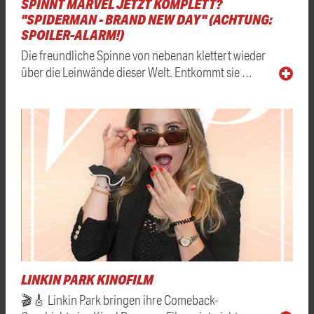
SPINNT MARVEL JETZT KOMPLETT?
"SPIDERMAN - BRAND NEW DAY" (ACHTUNG:
SPOILER-ALARM!)
Die freundliche Spinne von nebenan klettert wieder
über die Leinwände dieser Welt. Entkommt sie …
LINKIN PARK KINOFILM
🎬🎸 Linkin Park bringen ihre Comeback-