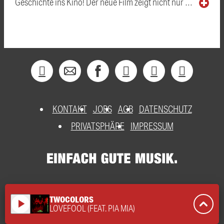
Geschichte ins Kino! Der neue Film zeigt nicht nur …
KONTAKT
JOBS
AGB
DATENSCHUTZ
PRIVATSPHÄRE
IMPRESSUM
TWOCOLORS
play_arrow
LOVEFOOL (FEAT. PIA MIA)