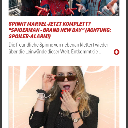
SPINNT MARVEL JETZT KOMPLETT?
"SPIDERMAN - BRAND NEW DAY" (ACHTUNG:
SPOILER-ALARM!)
Die freundliche Spinne von nebenan klettert wieder
über die Leinwände dieser Welt. Entkommt sie …