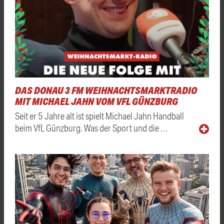
DAS DONAU 3 FM WEIHNACHTSMARKTRADIO
MIT MICHAEL JAHN VOM VFL GÜNZBURG
Seit er 5 Jahre alt ist spielt Michael Jahn Handball
beim VfL Günzburg. Was der Sport und die …