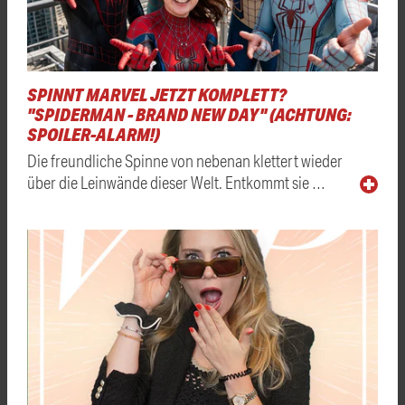
SPINNT MARVEL JETZT KOMPLETT?
"SPIDERMAN - BRAND NEW DAY" (ACHTUNG:
SPOILER-ALARM!)
Die freundliche Spinne von nebenan klettert wieder
über die Leinwände dieser Welt. Entkommt sie …