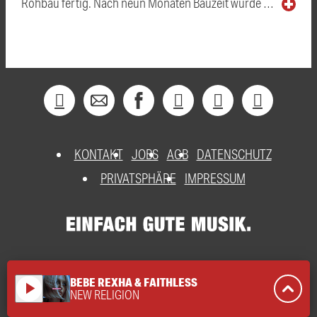
Rohbau fertig. Nach neun Monaten Bauzeit wurde …
KONTAKT
JOBS
AGB
DATENSCHUTZ
PRIVATSPHÄRE
IMPRESSUM
BEBE REXHA & FAITHLESS
play_arrow
NEW RELIGION