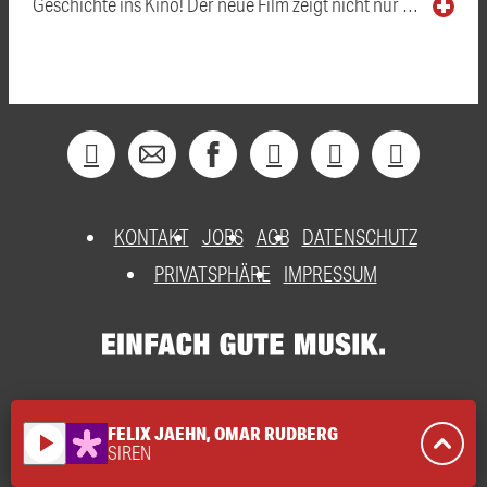
Geschichte ins Kino! Der neue Film zeigt nicht nur …
KONTAKT
JOBS
AGB
DATENSCHUTZ
PRIVATSPHÄRE
IMPRESSUM
FELIX JAEHN, OMAR RUDBERG
play_arrow
SIREN