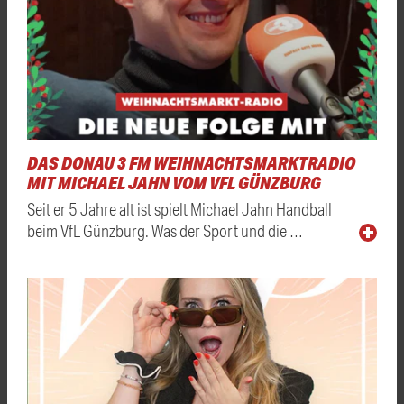
DAS DONAU 3 FM WEIHNACHTSMARKTRADIO
MIT MICHAEL JAHN VOM VFL GÜNZBURG
Seit er 5 Jahre alt ist spielt Michael Jahn Handball
beim VfL Günzburg. Was der Sport und die …