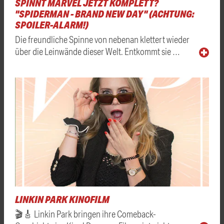
SPINNT MARVEL JETZT KOMPLETT?
"SPIDERMAN - BRAND NEW DAY" (ACHTUNG:
SPOILER-ALARM!)
Die freundliche Spinne von nebenan klettert wieder
über die Leinwände dieser Welt. Entkommt sie …
LINKIN PARK KINOFILM
🎬🎸 Linkin Park bringen ihre Comeback-