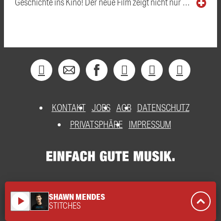
Geschichte ins Kino! Der neue Film zeigt nicht nur …
KONTAKT
JOBS
AGB
DATENSCHUTZ
PRIVATSPHÄRE
IMPRESSUM
SHAWN MENDES
play_arrow
STITCHES