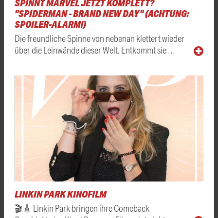
SPINNT MARVEL JETZT KOMPLETT?
"SPIDERMAN - BRAND NEW DAY" (ACHTUNG:
SPOILER-ALARM!)
Die freundliche Spinne von nebenan klettert wieder
über die Leinwände dieser Welt. Entkommt sie …
LINKIN PARK KINOFILM
🎬🎸 Linkin Park bringen ihre Comeback-