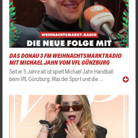
DAS DONAU 3 FM WEIHNACHTSMARKTRADIO
MIT MICHAEL JAHN VOM VFL GÜNZBURG
Seit er 5 Jahre alt ist spielt Michael Jahn Handball
beim VfL Günzburg. Was der Sport und die …