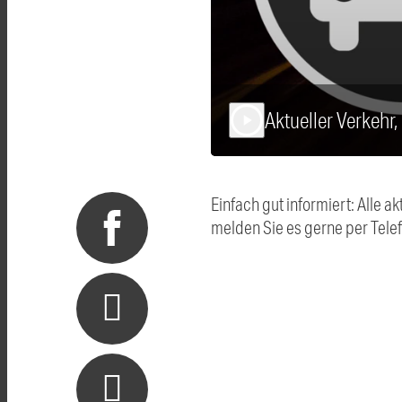
Aktueller Verkehr
play_arrow
Einfach gut informiert: Alle
melden Sie es gerne per Tel