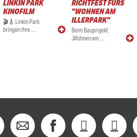
LINKIN PARK
RICHTFEST FÜRS
KINOFILM
"WOHNEN AM
ILLERPARK"
🎬🎸 Linkin Park
bringen ihre …
Beim Bauprojekt
„Wohnen am …