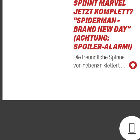
SPINNT MARVEL
JETZT KOMPLETT?
"SPIDERMAN -
BRAND NEW DAY"
(ACHTUNG:
SPOILER-ALARM!)
Die freundliche Spinne
von nebenan klettert …