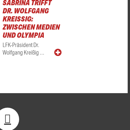
SABRINA TRIFFT
DR. WOLFGANG
KREISSIG: Z
WISCHEN MEDIEN U
ND OLYMPIA
LFK-Präsident Dr.
Wolfgang Kreißig …