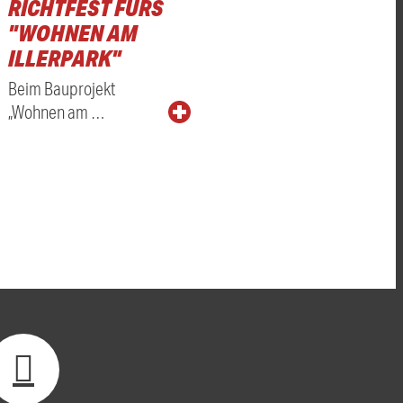
RICHTFEST FÜRS
"WOHNEN AM
ILLERPARK"
Beim Bauprojekt
„Wohnen am …