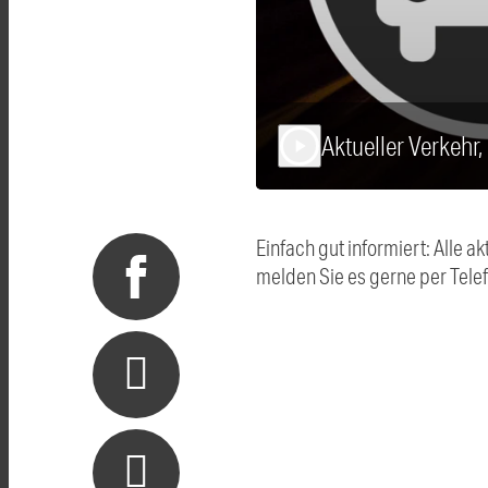
Aktueller Verkehr
play_arrow
Einfach gut informiert: Alle
melden Sie es gerne per Tel