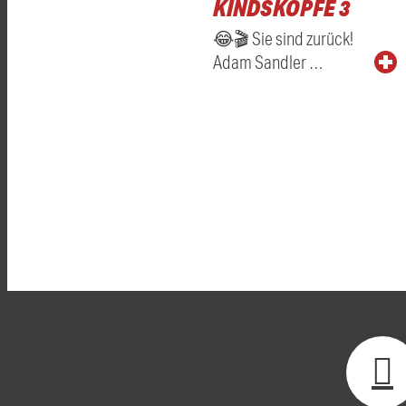
KINDSKÖPFE 3
😂🎬 Sie sind zurück!
Adam Sandler …