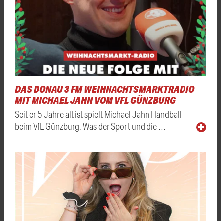
DAS DONAU 3 FM WEIHNACHTSMARKTRADIO
MIT MICHAEL JAHN VOM VFL GÜNZBURG
Seit er 5 Jahre alt ist spielt Michael Jahn Handball
beim VfL Günzburg. Was der Sport und die …