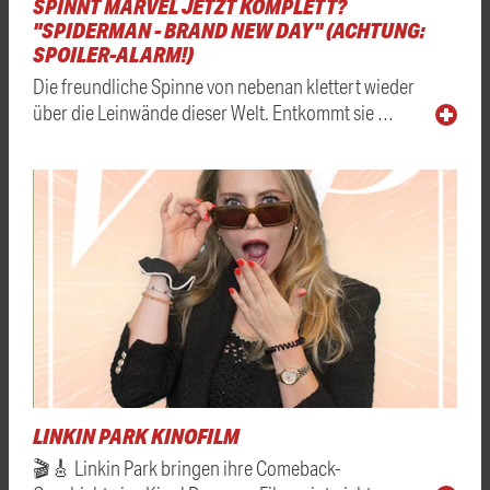
SPINNT MARVEL JETZT KOMPLETT?
"SPIDERMAN - BRAND NEW DAY" (ACHTUNG:
SPOILER-ALARM!)
Die freundliche Spinne von nebenan klettert wieder
über die Leinwände dieser Welt. Entkommt sie …
LINKIN PARK KINOFILM
🎬🎸 Linkin Park bringen ihre Comeback-