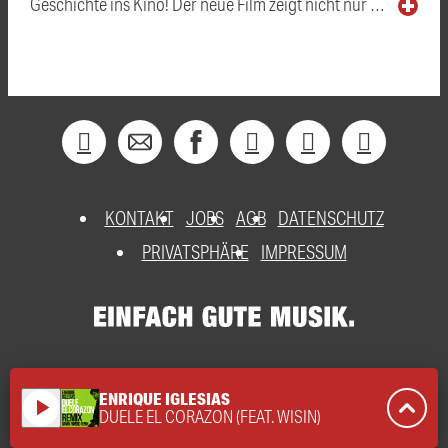
Geschichte ins Kino! Der neue Film zeigt nicht nur …
KONTAKT
JOBS
AGB
DATENSCHUTZ
PRIVATSPHÄRE
IMPRESSUM
ENRIQUE IGLESIAS
play_arrow
DUELE EL CORAZON (FEAT. WISIN)