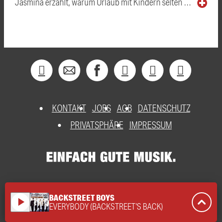
Jasmina erzählt, warum Urlaub mit Kindern selten …
KONTAKT
JOBS
AGB
DATENSCHUTZ
PRIVATSPHÄRE
IMPRESSUM
BACKSTREET BOYS
play_arrow
EVERYBODY (BACKSTREET'S BACK)