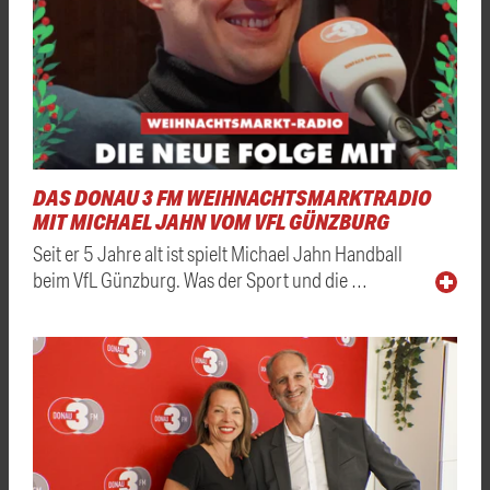
DAS DONAU 3 FM WEIHNACHTSMARKTRADIO
MIT MICHAEL JAHN VOM VFL GÜNZBURG
Seit er 5 Jahre alt ist spielt Michael Jahn Handball
beim VfL Günzburg. Was der Sport und die …