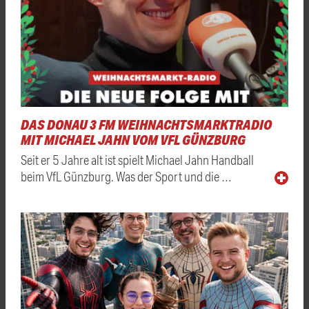
DAS DONAU 3 FM WEIHNACHTSMARKTRADIO
MIT MICHAEL JAHN VOM VFL GÜNZBURG
Seit er 5 Jahre alt ist spielt Michael Jahn Handball
beim VfL Günzburg. Was der Sport und die …