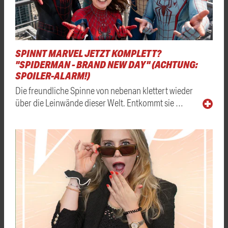
SPINNT MARVEL JETZT KOMPLETT?
"SPIDERMAN - BRAND NEW DAY" (ACHTUNG:
SPOILER-ALARM!)
Die freundliche Spinne von nebenan klettert wieder
über die Leinwände dieser Welt. Entkommt sie …