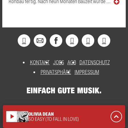
Rohbau fertig. Nach neun Monaten Bauzeit wurde …
KONTAKT
JOBS
AGB
DATENSCHUTZ
PRIVATSPHÄRE
IMPRESSUM
OLIVIA DEAN
play_arrow
SO EASY (TO FALL IN LOVE)