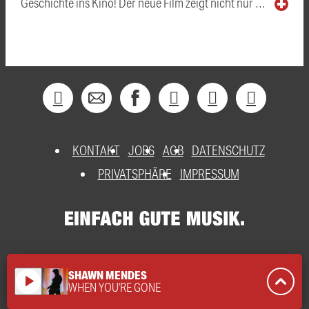
Geschichte ins Kino! Der neue Film zeigt nicht nur …
KONTAKT
JOBS
AGB
DATENSCHUTZ
PRIVATSPHÄRE
IMPRESSUM
SHAWN MENDES
play_arrow
WHEN YOU'RE GONE