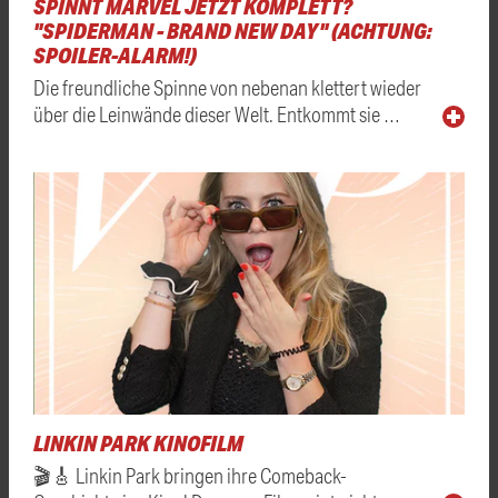
SPINNT MARVEL JETZT KOMPLETT?
"SPIDERMAN - BRAND NEW DAY" (ACHTUNG:
SPOILER-ALARM!)
Die freundliche Spinne von nebenan klettert wieder
über die Leinwände dieser Welt. Entkommt sie …
LINKIN PARK KINOFILM
🎬🎸 Linkin Park bringen ihre Comeback-