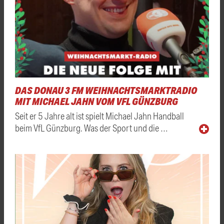
DAS DONAU 3 FM WEIHNACHTSMARKTRADIO
MIT MICHAEL JAHN VOM VFL GÜNZBURG
Seit er 5 Jahre alt ist spielt Michael Jahn Handball
beim VfL Günzburg. Was der Sport und die …