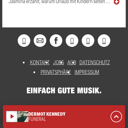
Jasmina erzählt, warum Urlaub mit Kindern selten …
KONTAKT
JOBS
AGB
DATENSCHUTZ
PRIVATSPHÄRE
IMPRESSUM
DERMOT KENNEDY
play_arrow
FUNERAL