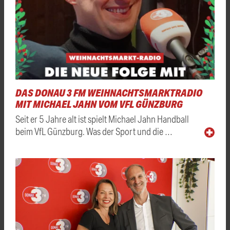
DAS DONAU 3 FM WEIHNACHTSMARKTRADIO
MIT MICHAEL JAHN VOM VFL GÜNZBURG
Seit er 5 Jahre alt ist spielt Michael Jahn Handball
beim VfL Günzburg. Was der Sport und die …