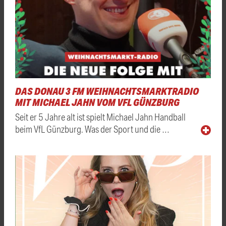
DAS DONAU 3 FM WEIHNACHTSMARKTRADIO
MIT MICHAEL JAHN VOM VFL GÜNZBURG
Seit er 5 Jahre alt ist spielt Michael Jahn Handball
beim VfL Günzburg. Was der Sport und die …