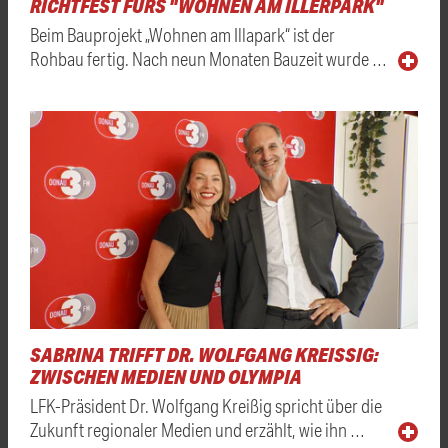
RICHTFEST FÜRS "WOHNEN AM ILLERPARK"
Beim Bauprojekt „Wohnen am Illapark“ ist der
Rohbau fertig. Nach neun Monaten Bauzeit wurde …
SABRINA TRIFFT DR. WOLFGANG KREISSIG: Z
WISCHEN MEDIEN UND OLYMPIA
LFK-Präsident Dr. Wolfgang Kreißig spricht über die
Zukunft regionaler Medien und erzählt, wie ihn …