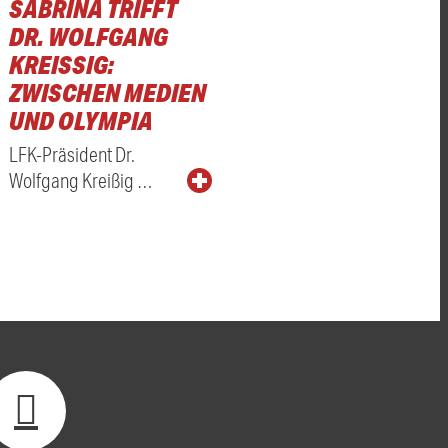
SABRINA TRIFFT
DR. WOLFGANG
KREISSIG: Z
WISCHEN MEDIEN U
ND OLYMPIA
LFK-Präsident Dr.
Wolfgang Kreißig …