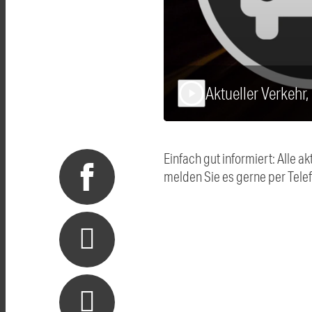
Aktueller Verkehr
play_arrow
Einfach gut informiert: Alle
melden Sie es gerne per Tel