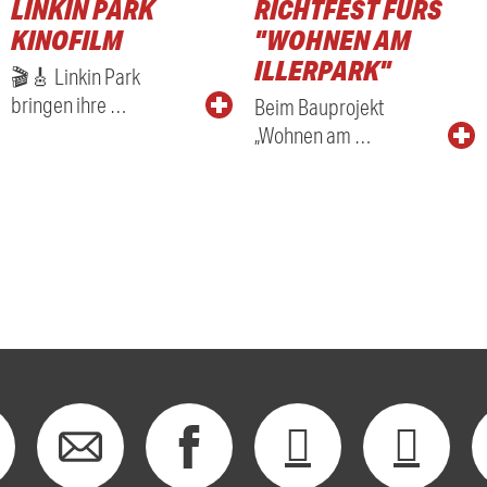
LINKIN PARK
RICHTFEST FÜRS
KINOFILM
"WOHNEN AM
ILLERPARK"
🎬🎸 Linkin Park
bringen ihre …
Beim Bauprojekt
„Wohnen am …