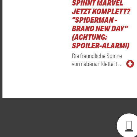
SPINNT MARVEL
JETZT KOMPLETT?
"SPIDERMAN -
BRAND NEW DAY"
(ACHTUNG:
SPOILER-ALARM!)
Die freundliche Spinne
von nebenan klettert …