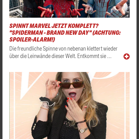
SPINNT MARVEL JETZT KOMPLETT?
"SPIDERMAN - BRAND NEW DAY" (ACHTUNG:
SPOILER-ALARM!)
Die freundliche Spinne von nebenan klettert wieder
über die Leinwände dieser Welt. Entkommt sie …