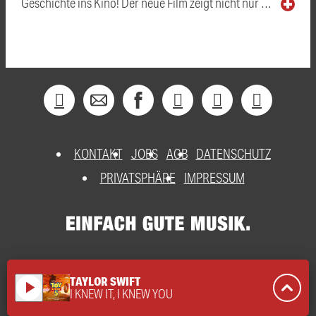
Geschichte ins Kino! Der neue Film zeigt nicht nur …
KONTAKT
JOBS
AGB
DATENSCHUTZ
PRIVATSPHÄRE
IMPRESSUM
TAYLOR SWIFT
play_arrow
I KNEW IT, I KNEW YOU