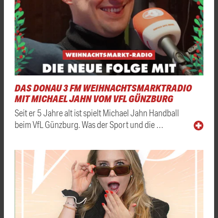
DAS DONAU 3 FM WEIHNACHTSMARKTRADIO
MIT MICHAEL JAHN VOM VFL GÜNZBURG
Seit er 5 Jahre alt ist spielt Michael Jahn Handball
beim VfL Günzburg. Was der Sport und die …