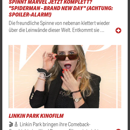
SPINNT MARVEL JETZT KOMPLETT?
"SPIDERMAN - BRAND NEW DAY" (ACHTUNG:
SPOILER-ALARM!)
Die freundliche Spinne von nebenan klettert wieder
über die Leinwände dieser Welt. Entkommt sie …
LINKIN PARK KINOFILM
🎬🎸 Linkin Park bringen ihre Comeback-