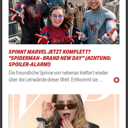
SPINNT MARVEL JETZT KOMPLETT?
"SPIDERMAN - BRAND NEW DAY" (ACHTUNG:
SPOILER-ALARM!)
Die freundliche Spinne von nebenan klettert wieder
über die Leinwände dieser Welt. Entkommt sie …