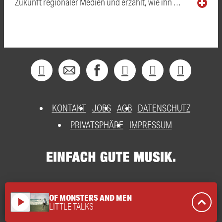
Zukunft regionaler Medien und erzählt, wie ihn …
KONTAKT
JOBS
AGB
DATENSCHUTZ
PRIVATSPHÄRE
IMPRESSUM
OF MONSTERS AND MEN
play_arrow
LITTLE TALKS