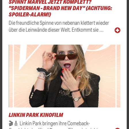
SPINNT MARVEL JETZT KOMPLETT?
"SPIDERMAN - BRAND NEW DAY" (ACHTUNG:
SPOILER-ALARM!)
Die freundliche Spinne von nebenan klettert wieder
über die Leinwände dieser Welt. Entkommt sie …
LINKIN PARK KINOFILM
🎬🎸 Linkin Park bringen ihre Comeback-