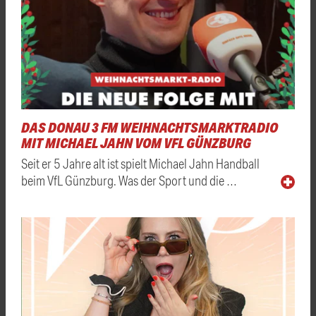
DAS DONAU 3 FM WEIHNACHTSMARKTRADIO
MIT MICHAEL JAHN VOM VFL GÜNZBURG
Seit er 5 Jahre alt ist spielt Michael Jahn Handball
beim VfL Günzburg. Was der Sport und die …