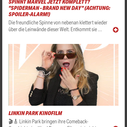
SPINNT MARVEL JETZT KOMPLETT?
"SPIDERMAN - BRAND NEW DAY" (ACHTUNG:
SPOILER-ALARM!)
Die freundliche Spinne von nebenan klettert wieder
über die Leinwände dieser Welt. Entkommt sie …
LINKIN PARK KINOFILM
🎬🎸 Linkin Park bringen ihre Comeback-