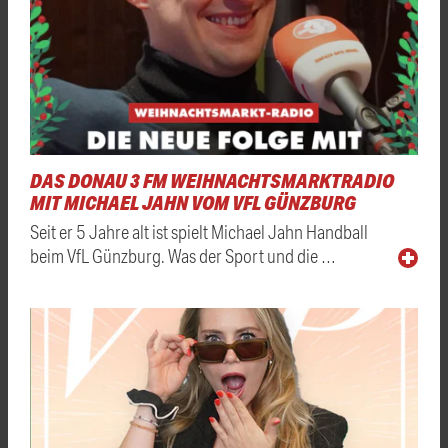
DAS DONAU 3 FM WEIHNACHTSMARKTRADIO
MIT MICHAEL JAHN VOM VFL GÜNZBURG
Seit er 5 Jahre alt ist spielt Michael Jahn Handball
beim VfL Günzburg. Was der Sport und die …