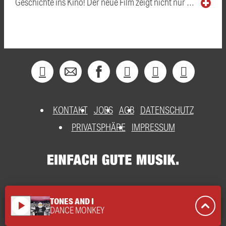
Geschichte ins Kino! Der neue Film zeigt nicht nur …
KONTAKT
JOBS
AGB
DATENSCHUTZ
PRIVATSPHÄRE
IMPRESSUM
TONES AND I
play_arrow
DANCE MONKEY