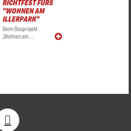
RICHTFEST FÜRS
"WOHNEN AM
ILLERPARK"
Beim Bauprojekt
„Wohnen am …