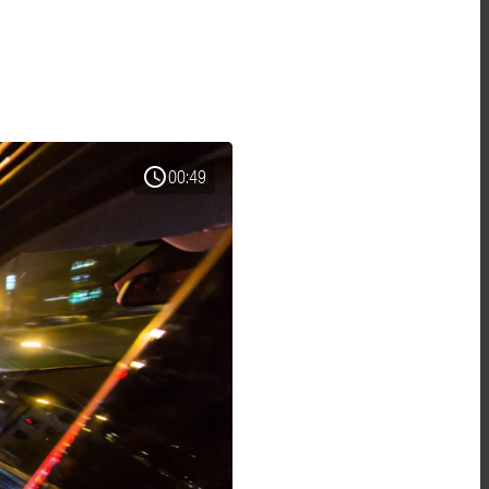
schedule
00:49