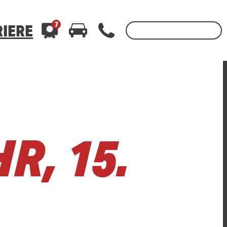
7
IERE
3
400
400
WhatsApp 01520 242 3333
WhatsApp 01520 242 3333
oder per
oder per
R, 15.