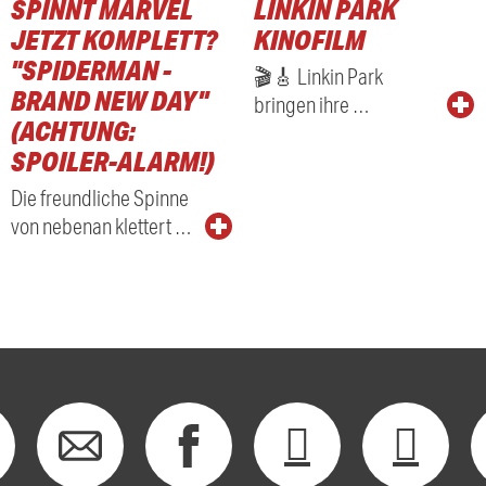
SPINNT MARVEL
LINKIN PARK
JETZT KOMPLETT?
KINOFILM
"SPIDERMAN -
🎬🎸 Linkin Park
BRAND NEW DAY"
bringen ihre …
(ACHTUNG:
SPOILER-ALARM!)
Die freundliche Spinne
von nebenan klettert …