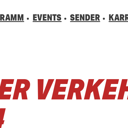
GRAMM
EVENTS
SENDER
KARR
01520 242 333
0800 0 490 
0800 0 490 
hrsbehinderung gesehen? Ganz einfach melden - kostenlos unter
hrsbehinderung gesehen? Ganz einfach melden - kostenlos unter
R VERKEH
4