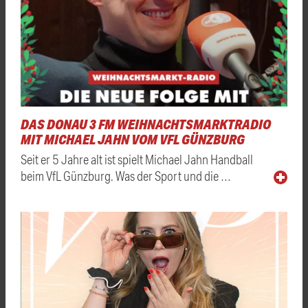
DAS DONAU 3 FM WEIHNACHTSMARKTRADIO
MIT MICHAEL JAHN VOM VFL GÜNZBURG
Seit er 5 Jahre alt ist spielt Michael Jahn Handball
beim VfL Günzburg. Was der Sport und die …