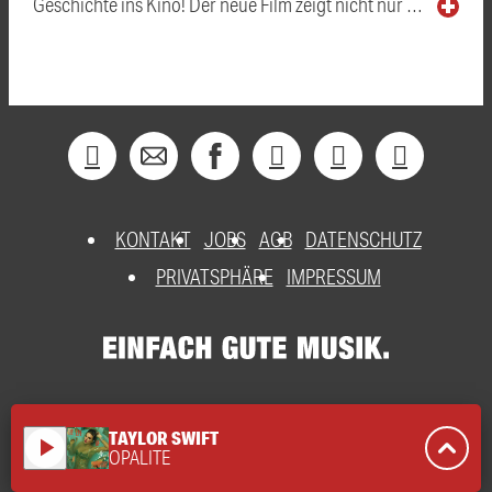
Geschichte ins Kino! Der neue Film zeigt nicht nur …
KONTAKT
JOBS
AGB
DATENSCHUTZ
PRIVATSPHÄRE
IMPRESSUM
TAYLOR SWIFT
play_arrow
OPALITE