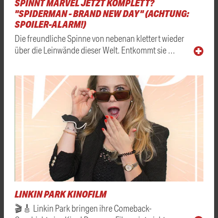
SPINNT MARVEL JETZT KOMPLETT?
"SPIDERMAN - BRAND NEW DAY" (ACHTUNG:
SPOILER-ALARM!)
Die freundliche Spinne von nebenan klettert wieder
über die Leinwände dieser Welt. Entkommt sie …
LINKIN PARK KINOFILM
🎬🎸 Linkin Park bringen ihre Comeback-