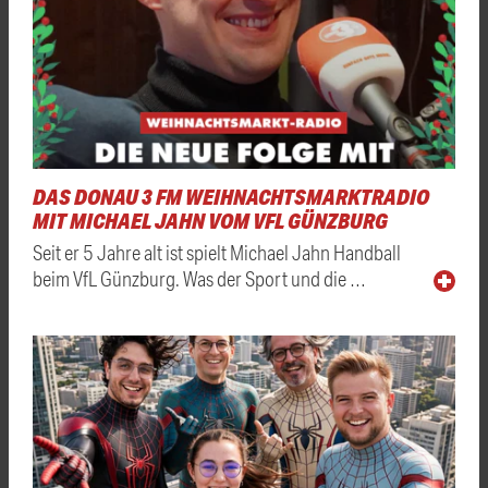
DAS DONAU 3 FM WEIHNACHTSMARKTRADIO
MIT MICHAEL JAHN VOM VFL GÜNZBURG
Seit er 5 Jahre alt ist spielt Michael Jahn Handball
beim VfL Günzburg. Was der Sport und die …