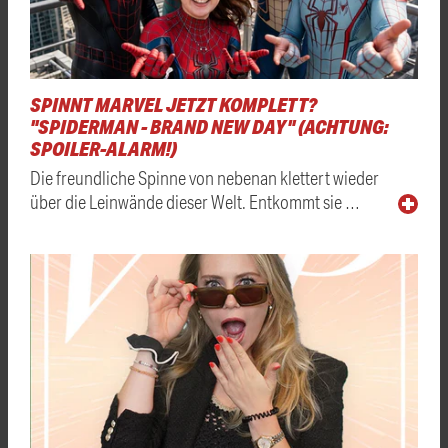
SPINNT MARVEL JETZT KOMPLETT?
"SPIDERMAN - BRAND NEW DAY" (ACHTUNG:
SPOILER-ALARM!)
Die freundliche Spinne von nebenan klettert wieder
über die Leinwände dieser Welt. Entkommt sie …