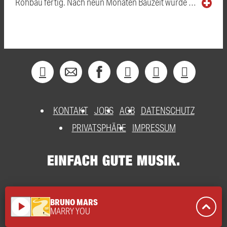
Rohbau fertig. Nach neun Monaten Bauzeit wurde …
KONTAKT
JOBS
AGB
DATENSCHUTZ
PRIVATSPHÄRE
IMPRESSUM
BRUNO MARS
play_arrow
MARRY YOU