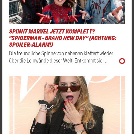
SPINNT MARVEL JETZT KOMPLETT?
"SPIDERMAN - BRAND NEW DAY" (ACHTUNG:
SPOILER-ALARM!)
Die freundliche Spinne von nebenan klettert wieder
über die Leinwände dieser Welt. Entkommt sie …