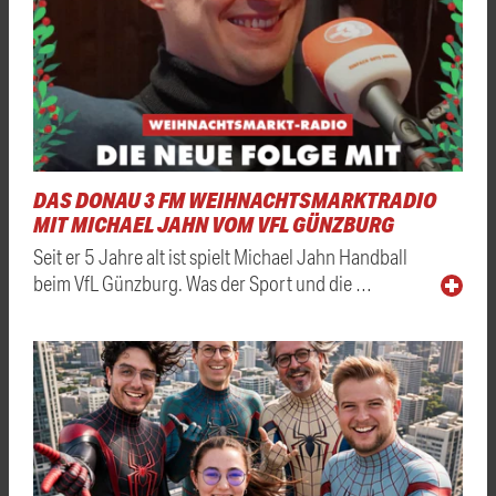
DAS DONAU 3 FM WEIHNACHTSMARKTRADIO
MIT MICHAEL JAHN VOM VFL GÜNZBURG
Seit er 5 Jahre alt ist spielt Michael Jahn Handball
beim VfL Günzburg. Was der Sport und die …