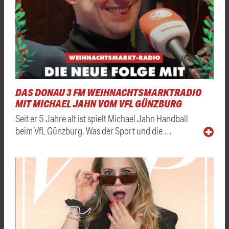
DAS DONAU 3 FM WEIHNACHTSMARKTRADIO
MIT MICHAEL JAHN VOM VFL GÜNZBURG
Seit er 5 Jahre alt ist spielt Michael Jahn Handball
beim VfL Günzburg. Was der Sport und die …