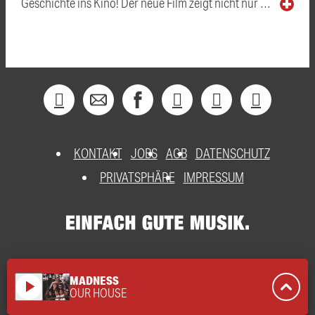
Geschichte ins Kino! Der neue Film zeigt nicht nur …
KONTAKT
JOBS
AGB
DATENSCHUTZ
PRIVATSPHÄRE
IMPRESSUM
MADNESS
play_arrow
OUR HOUSE