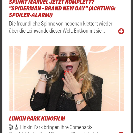
SPINNT MARVEL JETZT KOMPLETT?
"SPIDERMAN - BRAND NEW DAY" (ACHTUNG:
SPOILER-ALARM!)
Die freundliche Spinne von nebenan klettert wieder
über die Leinwände dieser Welt. Entkommt sie …
LINKIN PARK KINOFILM
🎬🎸 Linkin Park bringen ihre Comeback-