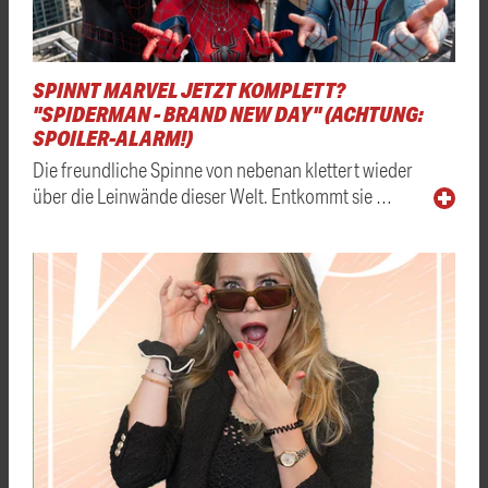
SPINNT MARVEL JETZT KOMPLETT?
"SPIDERMAN - BRAND NEW DAY" (ACHTUNG:
SPOILER-ALARM!)
Die freundliche Spinne von nebenan klettert wieder
über die Leinwände dieser Welt. Entkommt sie …