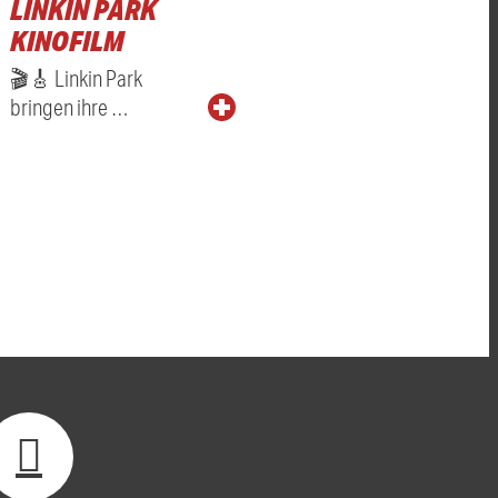
LINKIN PARK
KINOFILM
🎬🎸 Linkin Park
bringen ihre …