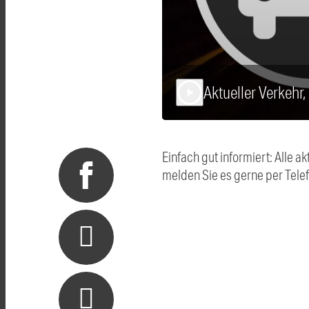
Aktueller Verkehr
play_arrow
Einfach gut informiert: Alle
melden Sie es gerne per Tel