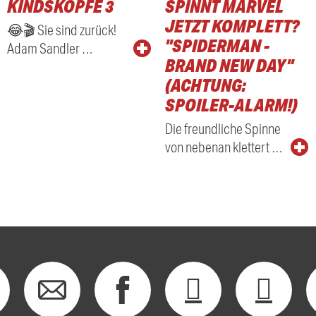
KINDSKÖPFE 3
SPINNT MARVEL
RADIO
JETZT KOMPLETT?
😂🎬 Sie sind zurück!
"SPIDERMAN -
Adam Sandler …
BRAND NEW DAY"
(ACHTUNG:
SPOILER-ALARM!)
Die freundliche Spinne
von nebenan klettert …