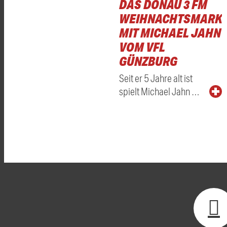
DAS DONAU 3 FM
WEIHNACHTSMARKT
MIT MICHAEL JAHN
VOM VFL
GÜNZBURG
Seit er 5 Jahre alt ist
spielt Michael Jahn …