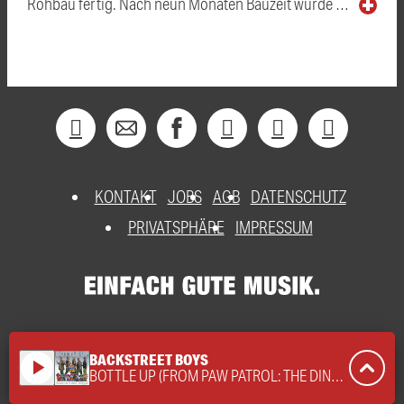
Rohbau fertig. Nach neun Monaten Bauzeit wurde …
KONTAKT
JOBS
AGB
DATENSCHUTZ
PRIVATSPHÄRE
IMPRESSUM
BACKSTREET BOYS
play_arrow
BOTTLE UP (FROM PAW PATROL: THE DINO MOVIE)