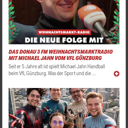
DAS DONAU 3 FM WEIHNACHTSMARKTRADIO
MIT MICHAEL JAHN VOM VFL GÜNZBURG
Seit er 5 Jahre alt ist spielt Michael Jahn Handball
beim VfL Günzburg. Was der Sport und die …