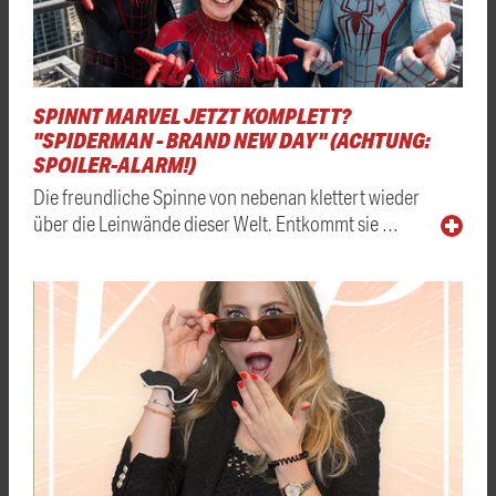
SPINNT MARVEL JETZT KOMPLETT?
"SPIDERMAN - BRAND NEW DAY" (ACHTUNG:
SPOILER-ALARM!)
Die freundliche Spinne von nebenan klettert wieder
über die Leinwände dieser Welt. Entkommt sie …