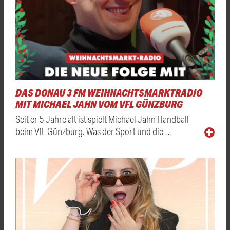
DAS DONAU 3 FM WEIHNACHTSMARKTRADIO
MIT MICHAEL JAHN VOM VFL GÜNZBURG
Seit er 5 Jahre alt ist spielt Michael Jahn Handball
beim VfL Günzburg. Was der Sport und die …