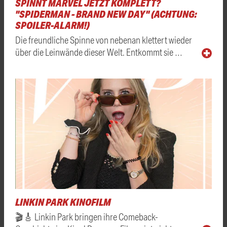
SPINNT MARVEL JETZT KOMPLETT?
"SPIDERMAN - BRAND NEW DAY" (ACHTUNG:
SPOILER-ALARM!)
Die freundliche Spinne von nebenan klettert wieder
über die Leinwände dieser Welt. Entkommt sie …
LINKIN PARK KINOFILM
🎬🎸 Linkin Park bringen ihre Comeback-