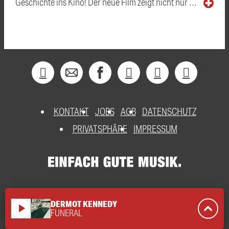
Geschichte ins Kino! Der neue Film zeigt nicht nur …
KONTAKT
JOBS
AGB
DATENSCHUTZ
PRIVATSPHÄRE
IMPRESSUM
DERMOT KENNEDY
play_arrow
FUNERAL