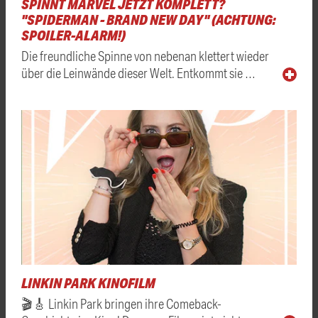
SPINNT MARVEL JETZT KOMPLETT?
"SPIDERMAN - BRAND NEW DAY" (ACHTUNG:
SPOILER-ALARM!)
Die freundliche Spinne von nebenan klettert wieder
über die Leinwände dieser Welt. Entkommt sie …
LINKIN PARK KINOFILM
🎬🎸 Linkin Park bringen ihre Comeback-