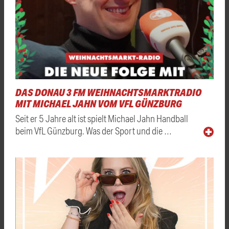
DAS DONAU 3 FM WEIHNACHTSMARKTRADIO
MIT MICHAEL JAHN VOM VFL GÜNZBURG
Seit er 5 Jahre alt ist spielt Michael Jahn Handball
beim VfL Günzburg. Was der Sport und die …