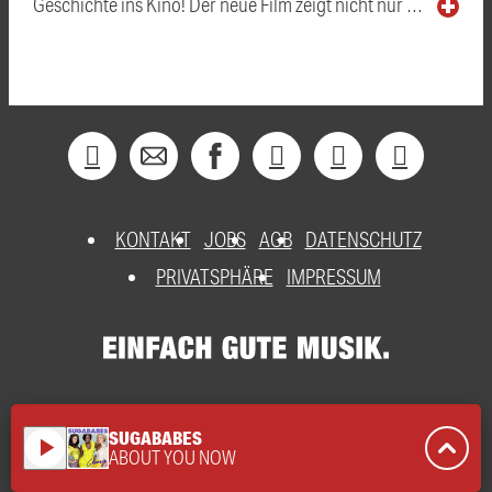
Geschichte ins Kino! Der neue Film zeigt nicht nur …
KONTAKT
JOBS
AGB
DATENSCHUTZ
PRIVATSPHÄRE
IMPRESSUM
SUGABABES
play_arrow
ABOUT YOU NOW