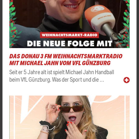
DAS DONAU 3 FM WEIHNACHTSMARKTRADIO
MIT MICHAEL JAHN VOM VFL GÜNZBURG
Seit er 5 Jahre alt ist spielt Michael Jahn Handball
beim VfL Günzburg. Was der Sport und die …