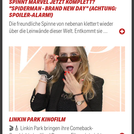
SPINNT MARVEL JETZT KOMPLETT?
"SPIDERMAN - BRAND NEW DAY" (ACHTUNG:
SPOILER-ALARM!)
Die freundliche Spinne von nebenan klettert wieder
über die Leinwände dieser Welt. Entkommt sie …
LINKIN PARK KINOFILM
🎬🎸 Linkin Park bringen ihre Comeback-