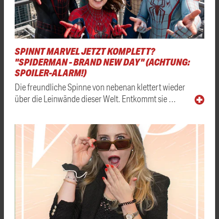
SPINNT MARVEL JETZT KOMPLETT?
"SPIDERMAN - BRAND NEW DAY" (ACHTUNG:
SPOILER-ALARM!)
Die freundliche Spinne von nebenan klettert wieder
über die Leinwände dieser Welt. Entkommt sie …