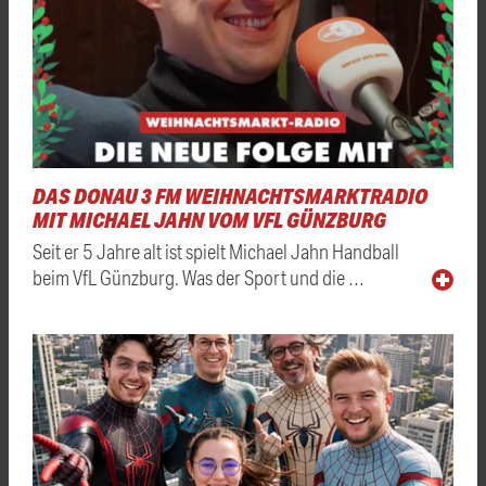
DAS DONAU 3 FM WEIHNACHTSMARKTRADIO
MIT MICHAEL JAHN VOM VFL GÜNZBURG
Seit er 5 Jahre alt ist spielt Michael Jahn Handball
beim VfL Günzburg. Was der Sport und die …