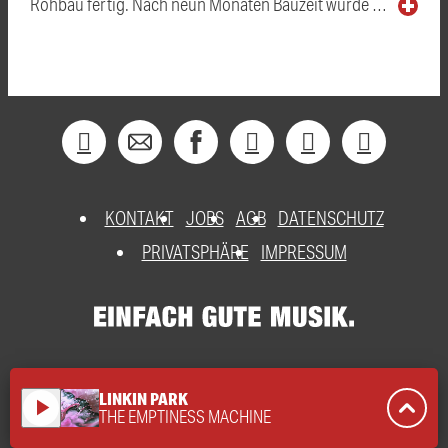
Rohbau fertig. Nach neun Monaten Bauzeit wurde …
KONTAKT
JOBS
AGB
DATENSCHUTZ
PRIVATSPHÄRE
IMPRESSUM
LINKIN PARK
play_arrow
THE EMPTINESS MACHINE