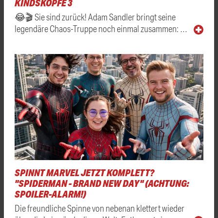
KINDSKÖPFE 3
😂🎬 Sie sind zurück! Adam Sandler bringt seine
legendäre Chaos-Truppe noch einmal zusammen: …
SPINNT MARVEL JETZT KOMPLETT?
"SPIDERMAN - BRAND NEW DAY" (ACHTUNG:
SPOILER-ALARM!)
Die freundliche Spinne von nebenan klettert wieder