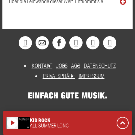
über die Leinwände dieser Welt. Entkommt sie …
KONTAKT
JOBS
AGB
DATENSCHUTZ
PRIVATSPHÄRE
IMPRESSUM
KID ROCK
play_arrow
ALL SUMMER LONG