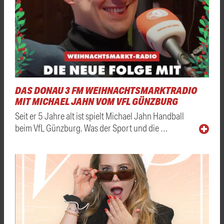
DAS DONAU 3 FM WEIHNACHTSMARKTRADIO
MIT MICHAEL JAHN VOM VFL GÜNZBURG
Seit er 5 Jahre alt ist spielt Michael Jahn Handball
beim VfL Günzburg. Was der Sport und die …