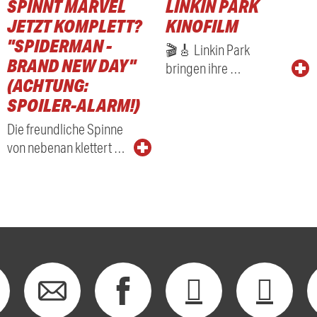
SPINNT MARVEL
LINKIN PARK
RADIO
JETZT KOMPLETT?
KINOFILM
"SPIDERMAN -
🎬🎸 Linkin Park
BRAND NEW DAY"
bringen ihre …
(ACHTUNG:
SPOILER-ALARM!)
Die freundliche Spinne
von nebenan klettert …