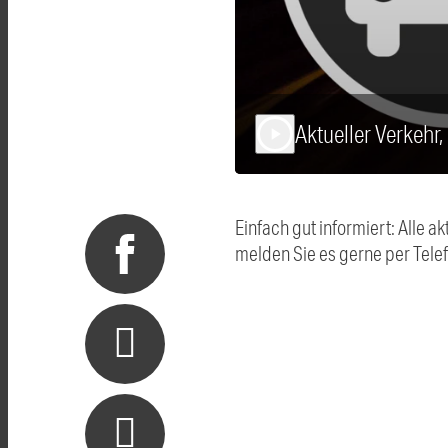
Aktueller Verkehr
play_arrow
Einfach gut informiert: Alle
melden Sie es gerne per Tel