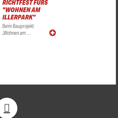
RICHTFEST FÜRS
"WOHNEN AM
ILLERPARK"
Beim Bauprojekt
„Wohnen am …