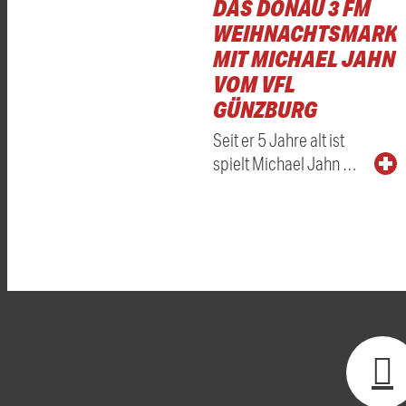
DAS DONAU 3 FM
WEIHNACHTSMARKT
MIT MICHAEL JAHN
VOM VFL
GÜNZBURG
Seit er 5 Jahre alt ist
spielt Michael Jahn …