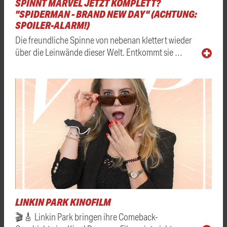
SPINNT MARVEL JETZT KOMPLETT?
"SPIDERMAN - BRAND NEW DAY" (ACHTUNG:
SPOILER-ALARM!)
Die freundliche Spinne von nebenan klettert wieder
über die Leinwände dieser Welt. Entkommt sie …
LINKIN PARK KINOFILM
🎬🎸 Linkin Park bringen ihre Comeback-