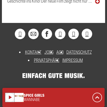
Geschichte ins Kino! Der neue Film zeigt nicht nur …
KONTAKT
JOBS
AGB
DATENSCHUTZ
PRIVATSPHÄRE
IMPRESSUM
SPICE GIRLS
play_arrow
WANNABE