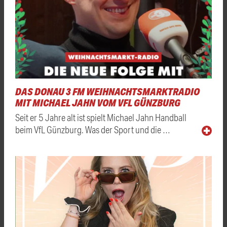
DAS DONAU 3 FM WEIHNACHTSMARKTRADIO
MIT MICHAEL JAHN VOM VFL GÜNZBURG
Seit er 5 Jahre alt ist spielt Michael Jahn Handball
beim VfL Günzburg. Was der Sport und die …