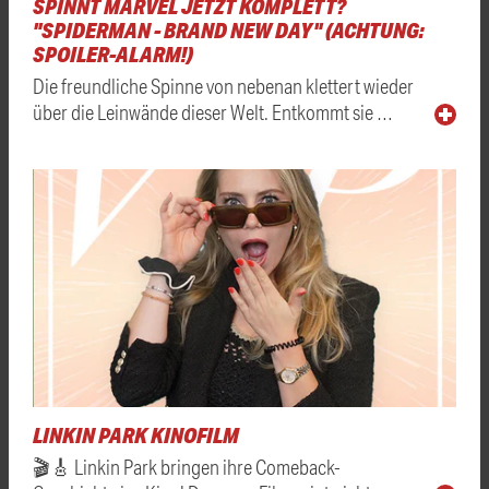
SPINNT MARVEL JETZT KOMPLETT?
"SPIDERMAN - BRAND NEW DAY" (ACHTUNG:
SPOILER-ALARM!)
Die freundliche Spinne von nebenan klettert wieder
über die Leinwände dieser Welt. Entkommt sie …
LINKIN PARK KINOFILM
🎬🎸 Linkin Park bringen ihre Comeback-