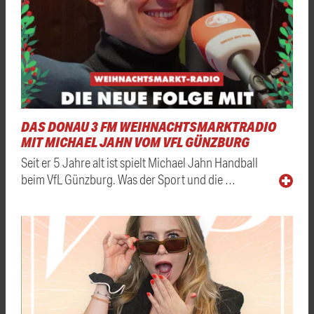
DAS DONAU 3 FM WEIHNACHTSMARKTRADIO
MIT MICHAEL JAHN VOM VFL GÜNZBURG
Seit er 5 Jahre alt ist spielt Michael Jahn Handball
beim VfL Günzburg. Was der Sport und die …