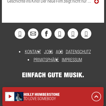
Geschichte ins Kino! Der neue Film zeigt nicht nur …
KONTAKT
JOBS
AGB
DATENSCHUTZ
PRIVATSPHÄRE
IMPRESSUM
HOLLY HUMBERSTONE
play_arrow
TO LOVE SOMEBODY