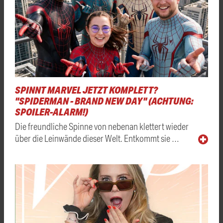
SPINNT MARVEL JETZT KOMPLETT?
"SPIDERMAN - BRAND NEW DAY" (ACHTUNG:
SPOILER-ALARM!)
Die freundliche Spinne von nebenan klettert wieder
über die Leinwände dieser Welt. Entkommt sie …