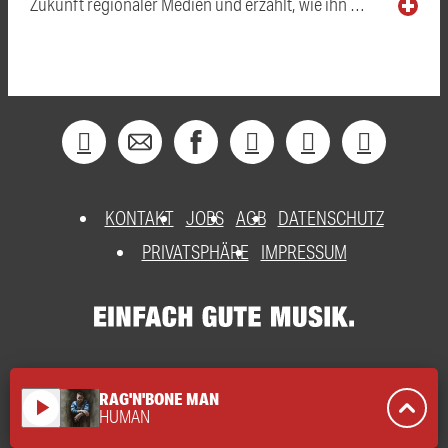
Zukunft regionaler Medien und erzählt, wie ihn …
KONTAKT
JOBS
AGB
DATENSCHUTZ
PRIVATSPHÄRE
IMPRESSUM
RAG'N'BONE MAN
play_arrow
HUMAN