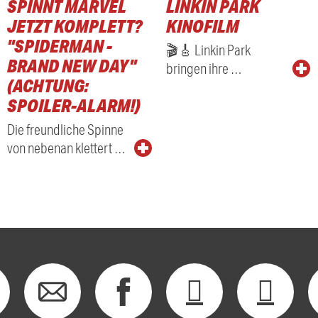
SPINNT MARVEL
LINKIN PARK
RADIO
JETZT KOMPLETT?
KINOFILM
"SPIDERMAN -
🎬🎸 Linkin Park
BRAND NEW DAY"
bringen ihre …
(ACHTUNG:
SPOILER-ALARM!)
Die freundliche Spinne
von nebenan klettert …