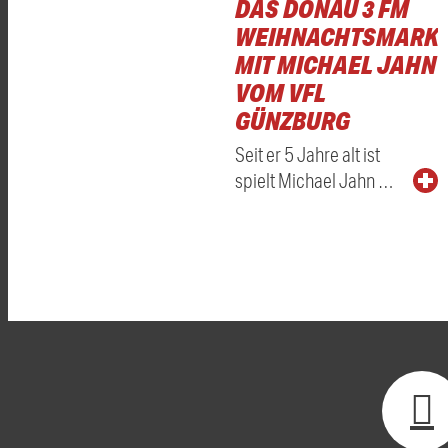
DAS DONAU 3 FM
WEIHNACHTSMARKT
MIT MICHAEL JAHN
VOM VFL
GÜNZBURG
Seit er 5 Jahre alt ist
spielt Michael Jahn …