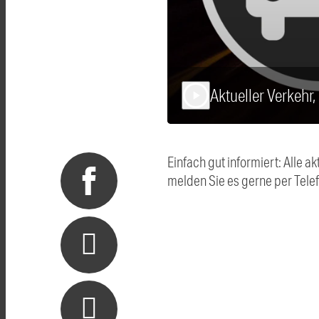
Aktueller Verkehr
play_arrow
Einfach gut informiert: Alle
melden Sie es gerne per Tel