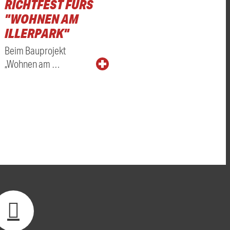
RICHTFEST FÜRS
"WOHNEN AM
ILLERPARK"
Beim Bauprojekt
„Wohnen am …