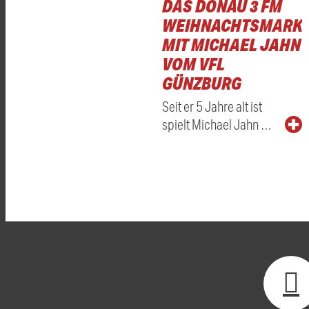
DAS DONAU 3 FM
WEIHNACHTSMARKT
MIT MICHAEL JAHN
VOM VFL
GÜNZBURG
Seit er 5 Jahre alt ist
spielt Michael Jahn …