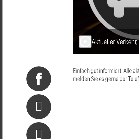
Aktueller Verkehr,
play_arrow
Einfach gut informiert: Alle
melden Sie es gerne per Tel