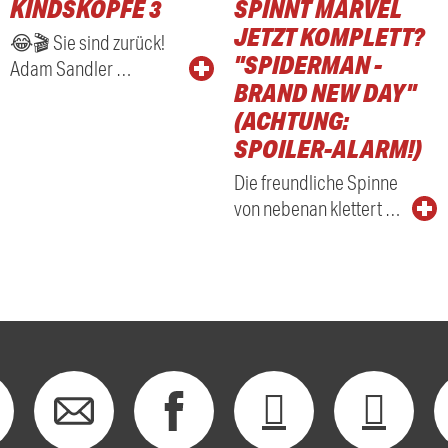
KINDSKÖPFE 3
SPINNT MARVEL
RADIO
JETZT KOMPLETT?
😂🎬 Sie sind zurück!
"SPIDERMAN -
Adam Sandler …
BRAND NEW DAY"
(ACHTUNG:
SPOILER-ALARM!)
Die freundliche Spinne
von nebenan klettert …