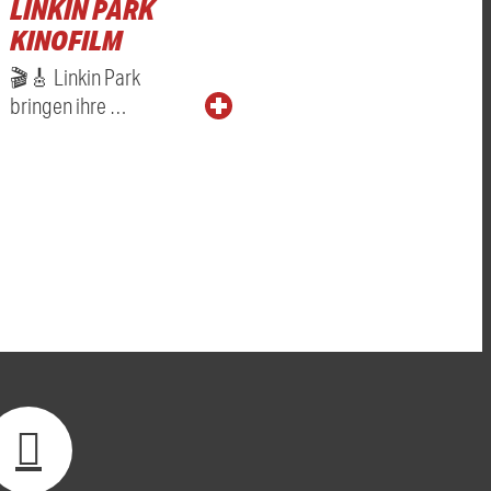
LINKIN PARK
KINOFILM
🎬🎸 Linkin Park
bringen ihre …