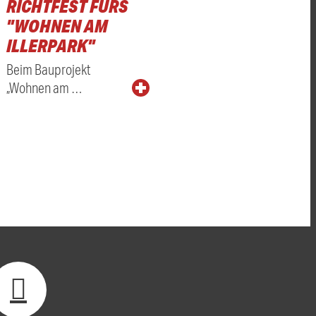
RICHTFEST FÜRS
"WOHNEN AM
ILLERPARK"
Beim Bauprojekt
„Wohnen am …