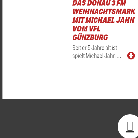
DAS DONAU 3 FM
WEIHNACHTSMARKT
MIT MICHAEL JAHN
VOM VFL
GÜNZBURG
Seit er 5 Jahre alt ist
spielt Michael Jahn …