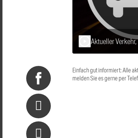
Aktueller Verkehr
play_arrow
Einfach gut informiert: Alle
melden Sie es gerne per Tel