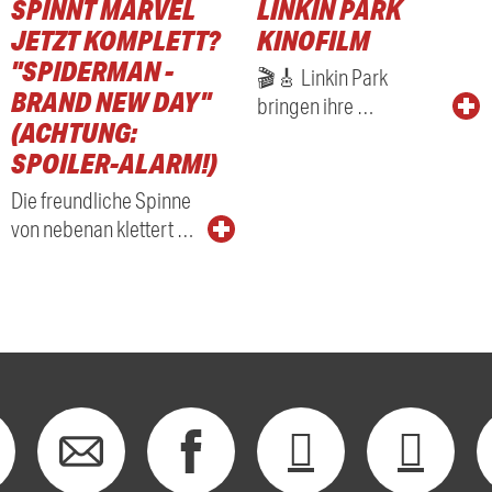
SPINNT MARVEL
LINKIN PARK
RADIO
JETZT KOMPLETT?
KINOFILM
"SPIDERMAN -
🎬🎸 Linkin Park
BRAND NEW DAY"
bringen ihre …
(ACHTUNG:
SPOILER-ALARM!)
Die freundliche Spinne
von nebenan klettert …