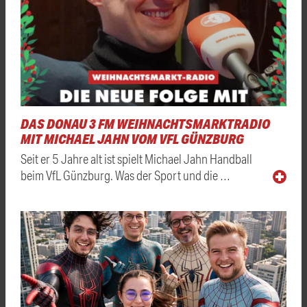
DAS DONAU 3 FM WEIHNACHTSMARKTRADIO
MIT MICHAEL JAHN VOM VFL GÜNZBURG
Seit er 5 Jahre alt ist spielt Michael Jahn Handball
beim VfL Günzburg. Was der Sport und die …