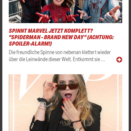
SPINNT MARVEL JETZT KOMPLETT?
"SPIDERMAN - BRAND NEW DAY" (ACHTUNG:
SPOILER-ALARM!)
Die freundliche Spinne von nebenan klettert wieder
über die Leinwände dieser Welt. Entkommt sie …