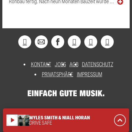
Rohbau fertig. Nach neun Monaten Bauzeit wurde …
KONTAKT
JOBS
AGB
DATENSCHUTZ
PRIVATSPHÄRE
IMPRESSUM
MYLES SMITH & NIALL HORAN
play_arrow
DRIVE SAFE