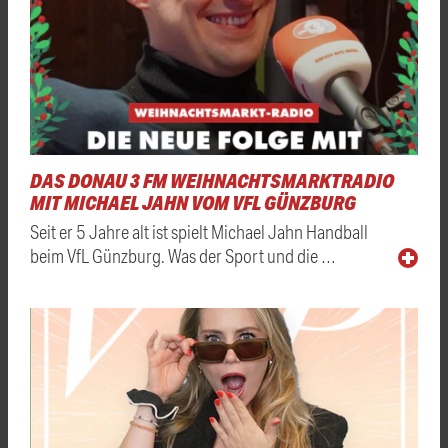
DAS DONAU 3 FM WEIHNACHTSMARKTRADIO
MIT MICHAEL JAHN VOM VFL GÜNZBURG
Seit er 5 Jahre alt ist spielt Michael Jahn Handball
beim VfL Günzburg. Was der Sport und die …