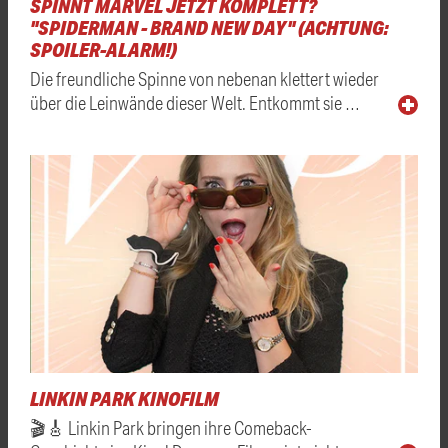
SPINNT MARVEL JETZT KOMPLETT?
"SPIDERMAN - BRAND NEW DAY" (ACHTUNG:
SPOILER-ALARM!)
Die freundliche Spinne von nebenan klettert wieder
über die Leinwände dieser Welt. Entkommt sie …
LINKIN PARK KINOFILM
🎬🎸 Linkin Park bringen ihre Comeback-