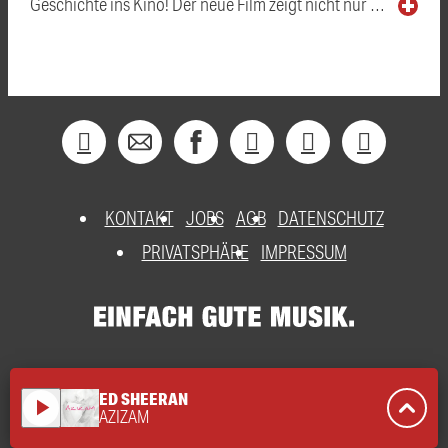
Geschichte ins Kino! Der neue Film zeigt nicht nur …
KONTAKT
JOBS
AGB
DATENSCHUTZ
PRIVATSPHÄRE
IMPRESSUM
ED SHEERAN
play_arrow
AZIZAM