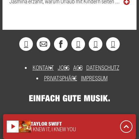
Jasmina erzählt, warum Urlaub mit Kindern selten …
KONTAKT
JOBS
AGB
DATENSCHUTZ
PRIVATSPHÄRE
IMPRESSUM
TAYLOR SWIFT
play_arrow
I KNEW IT, I KNEW YOU