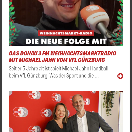
DAS DONAU 3 FM WEIHNACHTSMARKTRADIO
MIT MICHAEL JAHN VOM VFL GÜNZBURG
Seit er 5 Jahre alt ist spielt Michael Jahn Handball
beim VfL Günzburg. Was der Sport und die …