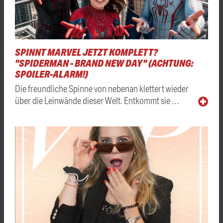
SPINNT MARVEL JETZT KOMPLETT?
"SPIDERMAN - BRAND NEW DAY" (ACHTUNG:
SPOILER-ALARM!)
Die freundliche Spinne von nebenan klettert wieder
über die Leinwände dieser Welt. Entkommt sie …