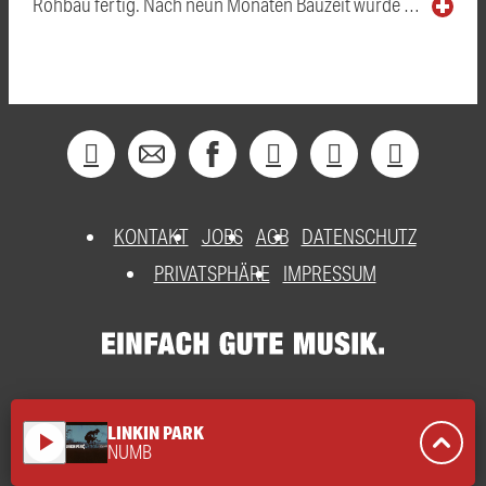
Rohbau fertig. Nach neun Monaten Bauzeit wurde …
KONTAKT
JOBS
AGB
DATENSCHUTZ
PRIVATSPHÄRE
IMPRESSUM
LINKIN PARK
play_arrow
NUMB