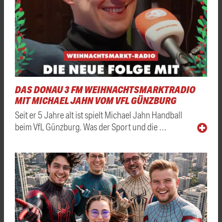
DAS DONAU 3 FM WEIHNACHTSMARKTRADIO
MIT MICHAEL JAHN VOM VFL GÜNZBURG
Seit er 5 Jahre alt ist spielt Michael Jahn Handball
beim VfL Günzburg. Was der Sport und die …